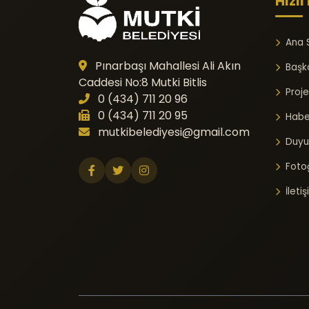
Hızlı
Ana 
Pınarbaşı Mahallesi Ali Akın
Başk
Caddesi No:8 Mutki Bitlis
Proje
0 (434) 711 20 96
0 (434) 711 20 95
Habe
mutkibelediyesi@gmail.com
Duyu
Fotoğ
İleti