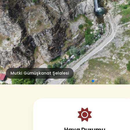
Mutki Gümüşkanat Şelalesi
Hava Durumu