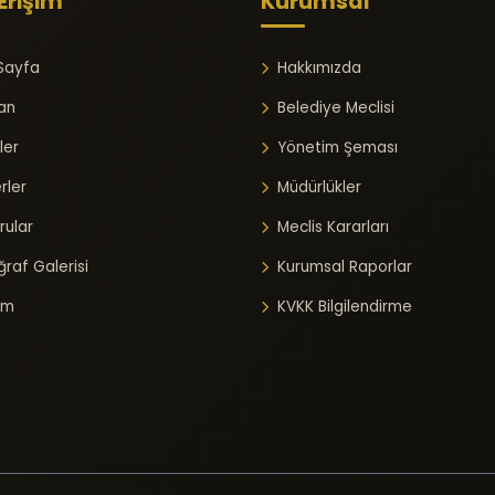
 Erişim
Kurumsal
Sayfa
Hakkımızda
an
Belediye Meclisi
ler
Yönetim Şeması
rler
Müdürlükler
rular
Meclis Kararları
raf Galerisi
Kurumsal Raporlar
şim
KVKK Bilgilendirme