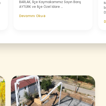
BARLAK, İlçe Kaymakamımız Sayın Barış
u
M
AYTÜRK ve İlçe Özel İdare ...
b
D
Devamını Oku
D