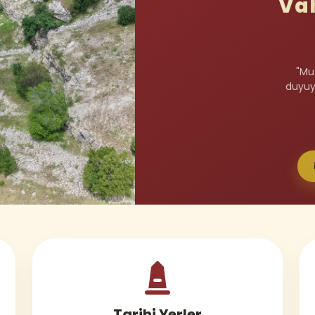
Va
"Mu
duyuyo
Tarihi Yerler