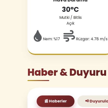
30°C
Mutki / Bitlis
Açık
Nem: %17
Rüzgar: 4.78 m/s
Haber & Duyuru
📰 Haberler
📢 Duyurul