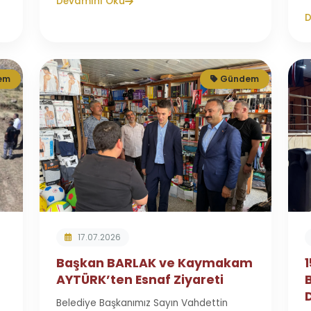
Devamını Oku
D
em
Gündem
17.07.2026
Başkan BARLAK ve Kaymakam
AYTÜRK’ten Esnaf Ziyareti
Belediye Başkanımız Sayın Vahdettin