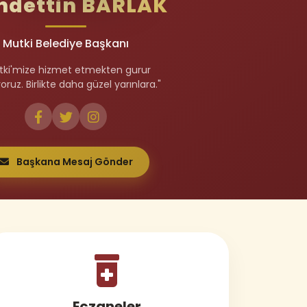
hdettin BARLAK
Mutki Belediye Başkanı
tki'mize hizmet etmekten gurur
ruz. Birlikte daha güzel yarınlara."
Başkana Mesaj Gönder
Eczaneler