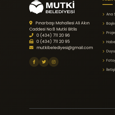
Ana 
Pınarbaşı Mahallesi Ali Akın
Başk
Caddesi No:8 Mutki Bitlis
Proje
0 (434) 711 20 96
0 (434) 711 20 95
Habe
mutkibelediyesi@gmail.com
Duyu
Fotoğ
İleti