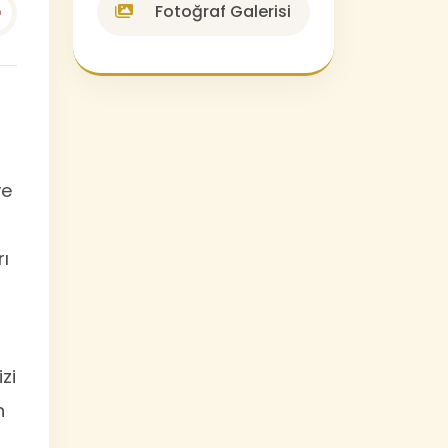
Fotoğraf Galerisi
ye
rı
zi
n