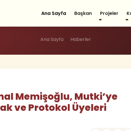
Ana Sayfa
Başkan
Projeler
K
Ana Sayfa
Haberler
mal Memişoğlu, Mutki’ye
ak ve Protokol Üyeleri