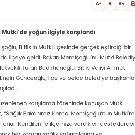
A-
A
A+
Mutki’de yoğun ilgiyle karşılandı
oğlu, Bitlis’in Mutki ilçesinde gerçekleştirdiği bir
da ilçeye geldi. Bakan Memişoğlu’nu Mutki Beledi
lletvekili Turan Bedirhanoğlu, Bitlis Valisi Ahmet
nı Engin Günceoğlu, ilçe ve belde belediye başkanla
şıladı.
 düzenlenen karşılama töreninde konuşan Mutki
k, “Sağlık Bakanımız Kemal Memişoğlu’nun Mutki’mi
ir onur. Kendilerine ilçemize verdikleri desteklerde
larak her zaman sağlık yatırımlarına ve